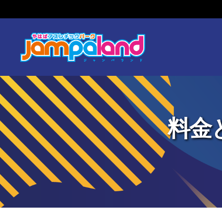
ジ
ャ
ン
パ
ラ
料金
ン
ド