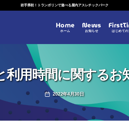
岩手県初！トランポリンで遊べる屋内アスレチックパーク
Home
News
FirstT
ホーム
お知らせ
はじめての
と利用時間に関するお
2022年4月30日
投
稿
日