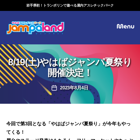
岩手県初！トランポリンで遊べる屋内アスレチックパーク
Menu
ジ
ャ
ン
パ
8/19(土)やはばジャンパ夏祭り
ラ
開催決定！
ン
ド
2023年8月4日
投
稿
日
今回で第3回となる「やはばジャンパ夏祭り」が今年もやっ
てくる！